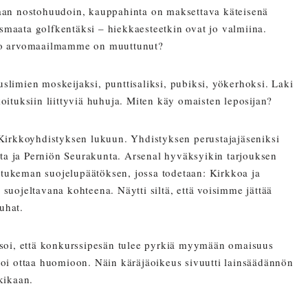
taan nostohuudoin, kauppahinta on maksettava käteisenä
maata golfkentäksi – hiekkaesteetkin ovat jo valmiina.
ksiko arvomaailmamme on muuttunut?
uslimien moskeijaksi, punttisaliksi, pubiksi, yökerhoksi. Laki
oituksiin liittyviä huhuja. Miten käy omaisten leposijan?
 Kirkkoyhdistyksen lukuun. Yhdistyksen perustajajäseniksi
nta ja Perniön Seurakunta. Arsenal hyväksyikin tarjouksen
n tukeman suojelupäätöksen, jossa todetaan: Kirkkoa ja
suojeltavana kohteena. Näytti siltä, että voisimme jättää
uhat.
soi, että konkurssipesän tulee pyrkiä myymään omaisuus
 voi ottaa huomioon. Näin käräjäoikeus sivuutti lainsäädännön
kikaan.