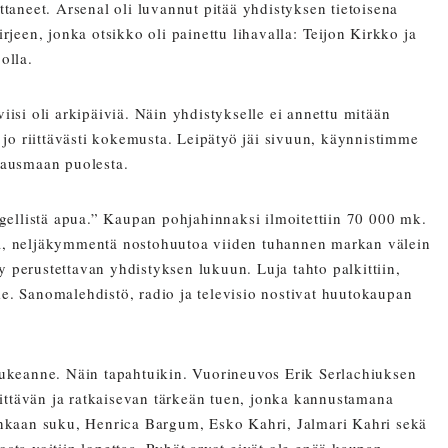
taneet. Arsenal oli luvannut pitää yhdistyksen tietoisena
een, jonka otsikko oli painettu lihavalla: Teijon Kirkko ja
olla.
isi oli arkipäiviä. Näin yhdistykselle ei annettu mitään
li jo riittävästi kokemusta. Leipätyö jäi sivuun, käynnistimme
tausmaan puolesta.
ngellistä apua.” Kaupan pohjahinnaksi ilmoitettiin 70 000 mk.
tä, neljäkymmentä nostohuutoa viiden tuhannen markan välein
perustettavan yhdistyksen lukuun. Luja tahto palkittiin,
. Sanomalehdistö, radio ja televisio nostivat huutokaupan
 tukeanne. Näin tapahtuikin. Vuorineuvos Erik Serlachiuksen
ittävän ja ratkaisevan tärkeän tuen, jonka kannustamana
ankaan suku, Henrica Bargum, Esko Kahri, Jalmari Kahri sekä