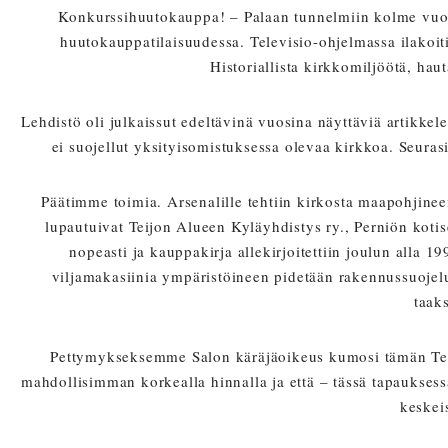
Konkurssihuutokauppa! – Palaan tunnelmiin kolme vuott
huutokauppatilaisuudessa. Televisio-ohjelmassa ilakoi
Historiallista kirkkomiljöötä, ha
Lehdistö oli julkaissut edeltävinä vuosina näyttäviä artikkel
ei suojellut yksityisomistuksessa olevaa kirkkoa. Seuras
Päätimme toimia. Arsenalille tehtiin kirkosta maapohjine
lupautuivat Teijon Alueen Kyläyhdistys ry., Perniön koti
nopeasti ja kauppakirja allekirjoitettiin joulun alla
viljamakasiinia ympäristöineen pidetään rakennussuojelul
taak
Pettymykseksemme Salon käräjäoikeus kumosi tämän Teij
mahdollisimman korkealla hinnalla ja että – tässä tapauksess
keskei