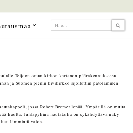
autausmaa
malalle Teijoon oman kirkon kartanon päärakennuksessa
kunnan ja Suomen pienin kivikirkko sijoitettiin patolammen
 hautakappeli, jossa Robert Bremer lepää. Ympärillä on muita
yvää huolta. Juhlapyhinä hautatarha on sykähdyttävä näky:
ehkuu lämmintä valoa.