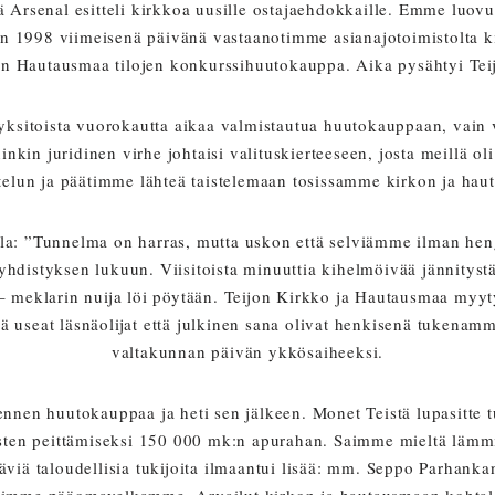
ä Arsenal esitteli kirkkoa uusille ostajaehdokkaille. Emme luovut
 1998 viimeisenä päivänä vastaanotimme asianajotoimistolta kirj
on Hautausmaa tilojen konkurssihuutokauppa. Aika pysähtyi Teij
yksitoista vuorokautta aikaa valmistautua huutokauppaan, vain vi
ninkin juridinen virhe johtaisi valituskierteeseen, josta meillä o
elun ja päätimme lähteä taistelemaan tosissamme kirkon ja hau
alla: ”Tunnelma on harras, mutta uskon että selviämme ilman he
hdistyksen lukuun. Viisitoista minuuttia kihelmöivää jännitys
meklarin nuija löi pöytään. Teijon Kirkko ja Hautausmaa myyty 
seat läsnäolijat että julkinen sana olivat henkisenä tukenamme
valtakunnan päivän ykkösaiheeksi.
 ennen huutokauppaa ja heti sen jälkeen. Monet Teistä lupasitte
usten peittämiseksi 150 000 mk:n apurahan. Saimme mieltä lämm
iä taloudellisia tukijoita ilmaantui lisää: mm. Seppo Parhank