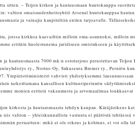
a sitten. – Teijon kirkon ja hautausmaan huutokauppa suorite
tiin: valtion omaisuudenhoitoyhtiö Arsenal huutokauppaa hautaus
utausmaata ja vainajia kaupiteltiin eniten tarjoavalle. Tällaise
eita, joissa kirkkoa kaavailtiin milloin oma-asunnoksi, milloin m
imme erittäin huolestuneina juridiseen omistukseen ja käyttötark
en ja hautausmaasta 7000 mk:n ostotarjous perustettavan Teijon
seutuyhdistys ry., Norino Oy, Sukuseura Bremer ry., Perniön ku
 1997. Ympäristöministeriö vahvisti yhdistyksemme lausunnossaa
ain tarkoittamana kansallisen kulttuuriperinnön säilyttämiseksi 
semme monien eettistä vakaumusta ja arvomaailmaa loukkaavat 
on kirkosta ja hautausmaasta tehdyn kaupan. Käräjäoikeus kat
a siis valtion – yhteiskunnallista vastuuta ei päätöstä tehtäessä
simmän periaatteen: mikä ei ole oikeus ja kohtuus, ei voi olla la