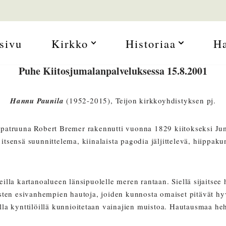
sivu
Kirkko
Historiaa
H
Puhe Kiitosjumalanpalveluksessa 15.8.2001
Hannu Paunila
(1952-2015), Teijon kirkkoyhdistyksen pj.
npatruuna Robert Bremer rakennutti vuonna 1829 kiitokseksi Ju
n itsensä suunnittelema, kiinalaista pagodia jäljittelevä, hiippa
illa kartanoalueen länsipuolelle meren rantaan. Siellä sijaitsee
isten esivanhempien hautoja, joiden kunnosta omaiset pitävät h
oilla kynttilöillä kunnioitetaan vainajien muistoa. Hautausmaa h