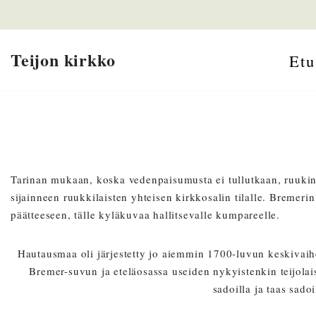
Siirry
Teijon kirkko
suoraan
Etu
sisältöön
Tarinan mukaan, koska vedenpaisumusta ei tullutkaan, ruuki
sijainneen ruukkilaisten yhteisen kirkkosalin tilalle. Bremeri
päätteeseen, tälle kyläkuvaa hallitsevalle kumpareelle.
Hautausmaa oli järjestetty jo aiemmin 1700-luvun keskivaihe
Bremer-suvun ja eteläosassa useiden nykyistenkin teijola
sadoilla ja taas sad