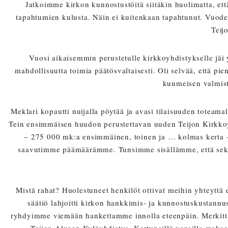
Jatkoimme kirkon kunnostustöitä siitäkin huolimatta, ett
tapahtumien kulusta. Näin ei kuitenkaan tapahtunut. Vuoden
Teij
Vuosi aikaisemmin perustetulle kirkkoyhdistykselle jäi 
mahdollisuutta toimia päätösvaltaisesti. Oli selvää, että pie
kuumeisen valmist
Meklari kopautti nuijalla pöytää ja avasi tilaisuuden toteam
Tein ensimmäisen huudon perustettavan uuden Teijon Kirkkoy
– 275 000 mk:a ensimmäinen, toinen ja … kolmas kerta – 
saavutimme päämäärämme. Tunsimme sisällämme, että sekä u
Mistä rahat? Huolestuneet henkilöt ottivat meihin yhteyttä
säätiö lahjoitti kirkon hankkimis- ja kunnostuskustann
ryhdyimme viemään hankettamme innolla eteenpäin. Merkittäv